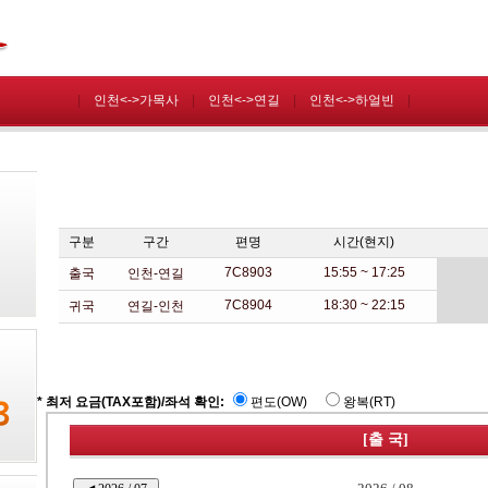
|
인천<->가목사
|
인천<->연길
|
인천<->하얼빈
|
구분
구간
편명
시간(현지)
7C8903
15:55 ~ 17:25
출국
인천-연길
7C8904
18:30 ~ 22:15
귀국
연길-인천
* 최저 요금(TAX포함)/좌석 확인:
편도(OW)
왕복(RT)