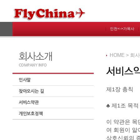
|
인천<->가목사
HOME > 회
제1장 총칙
♣ 제1조 목적
이 약관은 목
여 회원이 알
상호신뢰의 증